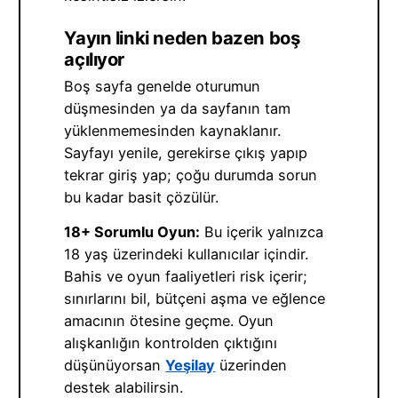
Yayın linki neden bazen boş
açılıyor
Boş sayfa genelde oturumun
düşmesinden ya da sayfanın tam
yüklenmemesinden kaynaklanır.
Sayfayı yenile, gerekirse çıkış yapıp
tekrar giriş yap; çoğu durumda sorun
bu kadar basit çözülür.
18+ Sorumlu Oyun:
Bu içerik yalnızca
18 yaş üzerindeki kullanıcılar içindir.
Bahis ve oyun faaliyetleri risk içerir;
sınırlarını bil, bütçeni aşma ve eğlence
amacının ötesine geçme. Oyun
alışkanlığın kontrolden çıktığını
düşünüyorsan
Yeşilay
üzerinden
destek alabilirsin.