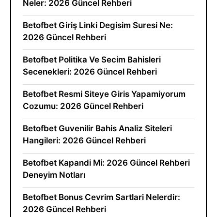
Neler: 2026 Güncel Rehberi
Betofbet Giriş Linki Degisim Suresi Ne:
2026 Güncel Rehberi
Betofbet Politika Ve Secim Bahisleri
Secenekleri: 2026 Güncel Rehberi
Betofbet Resmi Siteye Giris Yapamiyorum
Cozumu: 2026 Güncel Rehberi
Betofbet Guvenilir Bahis Analiz Siteleri
Hangileri: 2026 Güncel Rehberi
Betofbet Kapandi Mi: 2026 Güncel Rehberi
Deneyim Notları
Betofbet Bonus Cevrim Sartlari Nelerdir:
2026 Güncel Rehberi