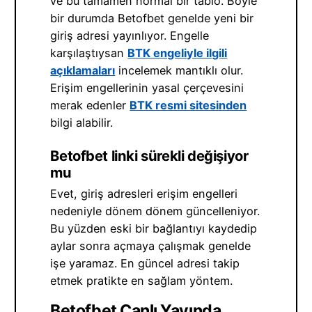
ve bu tamamen normal bir tablo. Böyle
bir durumda Betofbet genelde yeni bir
giriş adresi yayınlıyor. Engelle
karşılaştıysan
BTK engeliyle ilgili
açıklamaları
incelemek mantıklı olur.
Erişim engellerinin yasal çerçevesini
merak edenler
BTK resmi sitesinden
bilgi alabilir.
Betofbet linki sürekli değişiyor
mu
Evet, giriş adresleri erişim engelleri
nedeniyle dönem dönem güncelleniyor.
Bu yüzden eski bir bağlantıyı kaydedip
aylar sonra açmaya çalışmak genelde
işe yaramaz. En güncel adresi takip
etmek pratikte en sağlam yöntem.
Betofbet Canlı Yayında