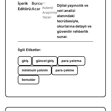
İçerik
Burcu
—
Dijital yayıncılık ve
Kıdemli
Editörü:
Acar
veri analizi
Araştırma
alanındaki
Yazarı
tecrübesiyle,
okurlarına detaylı ve
güvenilir rehberlik
sunar.
İlgili Etiketler:
giriş
güncel giriş
para yatırma
minimum yatırım
para çekme
bonuslar