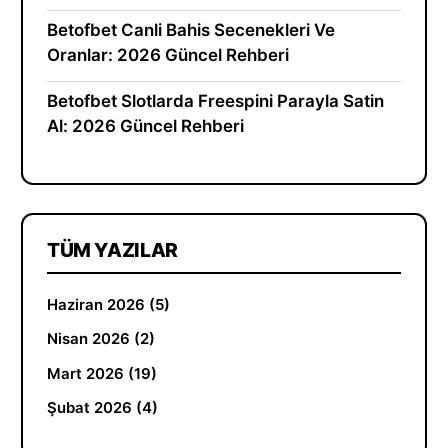
Betofbet Canli Bahis Secenekleri Ve
Oranlar: 2026 Güncel Rehberi
Betofbet Slotlarda Freespini Parayla Satin
Al: 2026 Güncel Rehberi
TÜM YAZILAR
Haziran 2026 (5)
Nisan 2026 (2)
Mart 2026 (19)
Şubat 2026 (4)