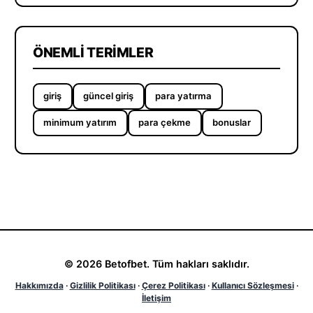
ÖNEMLI TERIMLER
giriş
güncel giriş
para yatırma
minimum yatırım
para çekme
bonuslar
© 2026 Betofbet. Tüm hakları saklıdır.
Hakkımızda
·
Gizlilik Politikası
·
Çerez Politikası
·
Kullanıcı Sözleşmesi
·
İletişim