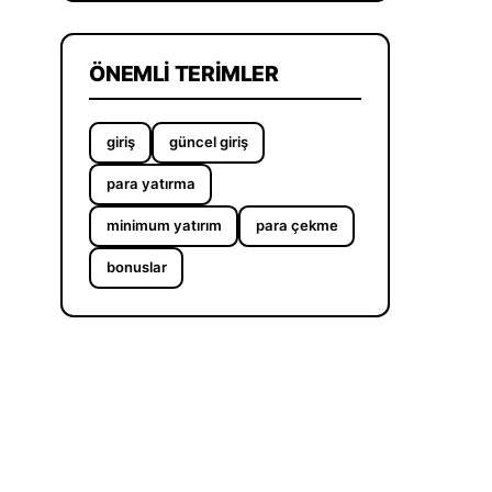
ÖNEMLI TERIMLER
giriş
güncel giriş
para yatırma
minimum yatırım
para çekme
bonuslar