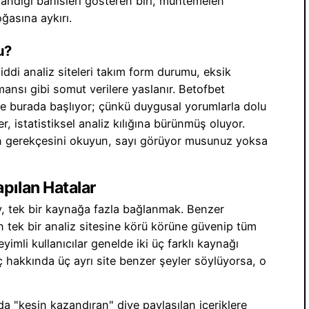
andığı bahisleri gösteren biri, muhtemelen
oğasına aykırı.
u?
ddi analiz siteleri takım form durumu, eksik
nsı gibi somut verilere yaslanır. Betofbet
lde burada başlıyor; çünkü duygusal yorumlarla dolu
er, istatistiksel analiz kılığına bürünmüş oluyor.
in gerekçesini okuyun, sayı görüyor musunuz yoksa
apılan Hatalar
şey, tek bir kaynağa fazla bağlanmak. Benzer
n tek bir analiz sitesine körü körüne güvenip tüm
li kullanıcılar genelde iki üç farklı kaynağı
maç hakkında üç ayrı site benzer şeyler söylüyorsa, o
a "kesin kazandıran" diye paylaşılan içeriklere