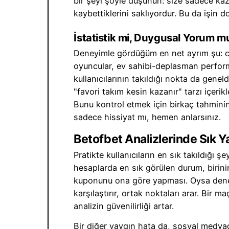
bir şeyi şöyle düşünün: size sadece kaz
kaybettiklerini saklıyordur. Bu da işin d
İstatistik mi, Duygusal Yorum m
Deneyimle gördüğüm en net ayrım şu: ci
oyuncular, ev sahibi-deplasman performa
kullanıcılarının takıldığı nokta da gene
"favori takım kesin kazanır" tarzı içerikl
Bunu kontrol etmek için birkaç tahmin
sadece hissiyat mı, hemen anlarsınız.
Betofbet Analizlerinde Sık Y
Pratikte kullanıcıların en sık takıldığı 
hesaplarda en sık görülen durum, birini
kuponunu ona göre yapması. Oysa deneyim
karşılaştırır, ortak noktaları arar. Bir 
analizin güvenilirliği artar.
Bir diğer yaygın hata da, sosyal medyad