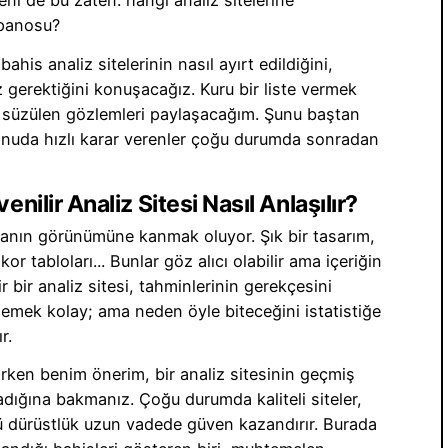
ni de bu zaten: hangi analiz sitelerine
 panosu?
ahis analiz sitelerinin nasıl ayırt edildiğini,
 gerektiğini konuşacağız. Kuru bir liste vermek
en süzülen gözlemleri paylaşacağım. Şunu baştan
onuda hızlı karar verenler çoğu durumda sonradan
enilir Analiz Sitesi Nasıl Anlaşılır?
yfanın görünümüne kanmak oluyor. Şık bir tasarım,
kor tabloları... Bunlar göz alıcı olabilir ama içeriğin
lir bir analiz sitesi, tahminlerinin gerekçesini
 demek kolay; ama neden öyle biteceğini istatistiğe
r.
ken benim önerim, bir analiz sitesinin geçmiş
adığına bakmanız. Çoğu durumda kaliteli siteler,
ü dürüstlük uzun vadede güven kazandırır. Burada