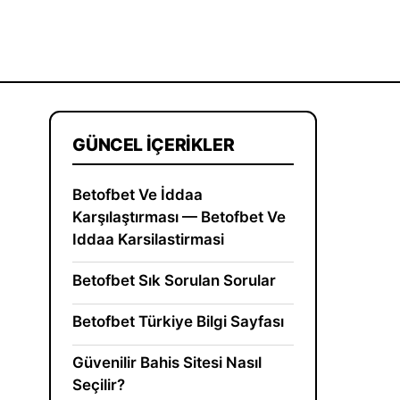
GÜNCEL İÇERIKLER
Betofbet Ve İddaa
Karşılaştırması — Betofbet Ve
Iddaa Karsilastirmasi
Betofbet Sık Sorulan Sorular
Betofbet Türkiye Bilgi Sayfası
Güvenilir Bahis Sitesi Nasıl
Seçilir?