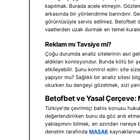
kapılmak. Burada acele etmeyin. Gözlem
arkasında bir yönlendirme barındırır. Ge
görüntüsüyle servis edilmez. Betofbet de
vaatlerden uzak durmak en temel kuralı
Reklam mı Tavsiye mi?
Çoğu durumda analiz sitelerinin asıl gel
aldıkları komisyondur. Bunda kötü bir şe
etkileyebilir. Şunu kontrol edin: site size
yapıyor mu? Sağlıklı bir analiz sitesi bilgi 
okurken bu dengeyi gözetmek, sizi yanl
Betofbet ve Yasal Çerçeve:
Türkiye'de çevrimiçi bahis konusu hukuki
değerlendirirken bunu da göz ardı etme
yaklaşımını bilmek, en azından nereye ba
denetim tarafında
MASAK
kaynaklarına