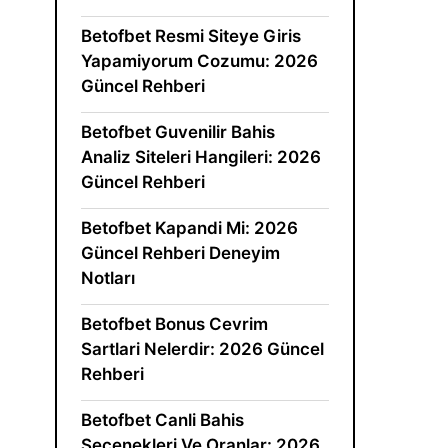
Betofbet Resmi Siteye Giris
Yapamiyorum Cozumu: 2026
Güncel Rehberi
Betofbet Guvenilir Bahis
Analiz Siteleri Hangileri: 2026
Güncel Rehberi
Betofbet Kapandi Mi: 2026
Güncel Rehberi Deneyim
Notları
Betofbet Bonus Cevrim
Sartlari Nelerdir: 2026 Güncel
Rehberi
Betofbet Canli Bahis
Secenekleri Ve Oranlar: 2026