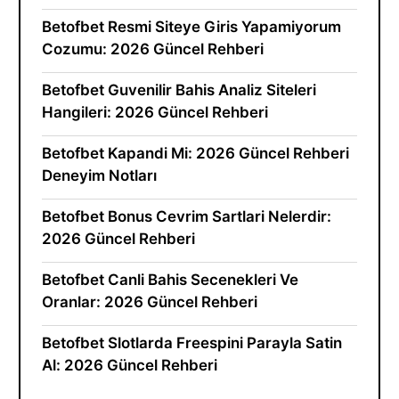
Betofbet Resmi Siteye Giris Yapamiyorum
Cozumu: 2026 Güncel Rehberi
Betofbet Guvenilir Bahis Analiz Siteleri
Hangileri: 2026 Güncel Rehberi
Betofbet Kapandi Mi: 2026 Güncel Rehberi
Deneyim Notları
Betofbet Bonus Cevrim Sartlari Nelerdir:
2026 Güncel Rehberi
Betofbet Canli Bahis Secenekleri Ve
Oranlar: 2026 Güncel Rehberi
Betofbet Slotlarda Freespini Parayla Satin
Al: 2026 Güncel Rehberi