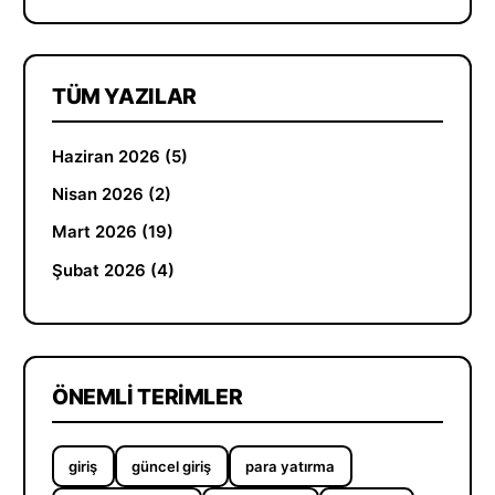
TÜM YAZILAR
Haziran 2026 (5)
Nisan 2026 (2)
Mart 2026 (19)
Şubat 2026 (4)
ÖNEMLI TERIMLER
giriş
güncel giriş
para yatırma