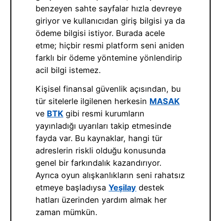
benzeyen sahte sayfalar hızla devreye
giriyor ve kullanıcıdan giriş bilgisi ya da
ödeme bilgisi istiyor. Burada acele
etme; hiçbir resmi platform seni aniden
farklı bir ödeme yöntemine yönlendirip
acil bilgi istemez.
Kişisel finansal güvenlik açısından, bu
tür sitelerle ilgilenen herkesin
MASAK
ve
BTK
gibi resmi kurumların
yayınladığı uyarıları takip etmesinde
fayda var. Bu kaynaklar, hangi tür
adreslerin riskli olduğu konusunda
genel bir farkındalık kazandırıyor.
Ayrıca oyun alışkanlıkların seni rahatsız
etmeye başladıysa
Yeşilay
destek
hatları üzerinden yardım almak her
zaman mümkün.