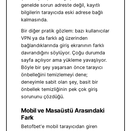
genelde sorun adreste değil, kayıtlı
bilgilerin tarayıcıda eski adrese bağlı
kalmasında.
Bir diğer pratik gözlem: bazı kullanıcılar
VPN ya da farklı ağ üzerinden
bağlandıklarında giriş ekranının farklı
davrandığını söylüyor. Çoğu durumda
sayfa açılıyor ama yükleme yavaşlıyor.
Böyle bir şey yaşarsan önce tarayıcı
önbelleğini temizlemeyi dene;
deneyimle sabit olan şey, basit bir
önbellek temizliğinin pek çok giriş
sorununu çözdüğü.
Mobil ve Masaüstü Arasındaki
Fark
Betofbet'e mobil tarayıcıdan giren