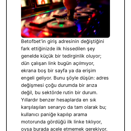
Betofbet'in giriş adresinin değiştiğini
fark ettiğinizde ilk hissedilen şey
genelde küçük bir tedirginlik oluyor;
dün çalışan link bugün açılmıyor,
ekrana boş bir sayfa ya da erişim
engeli geliyor. Bunu şöyle düşün: adres
değişmesi çoğu durumda bir arıza
değil, bu sektörde rutin bir durum.
Yıllardır benzer hesaplarda en sık
karşılaşılan senaryo da tam olarak bu;
kullanıcı paniğe kapılıp arama
motorunda gördüğü ilk linke tıklıyor,
oysa burada acele etmemek gerekiyor.