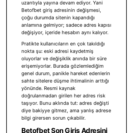
uzantıyla yayına devam ediyor. Yani
Betofbet giriş adresinin değişmesi,
çoğu durumda sitenin kapandığı
anlamına gelmiyor; sadece adres kapısı
değişiyor, içeride hesabın aynı kalıyor.
Pratikte kullanıcıların en çok takıldığı
nokta şu: eski adresi kaydetmiş
oluyorlar ve değişiklik anında bir süre
erişemiyorlar. Burada gözlemlediğim
genel durum, panikle hareket edenlerin
sahte sitelere düşme ihtimalinin arttığı
yönünde. Resmi kaynak
doğrulanmadan girilen her adres risk
taşıyor. Bunu aklında tut: adres değişti
diye bakiyye gitmez, ama yanlış adrese
bilgi girersen sorun çıkabilir.
Betofbet Son Giriş Adresini