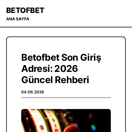
BETOFBET
ANA SAYFA
Betofbet Son Giriş
Adresi: 2026
Güncel Rehberi
04.06.2026