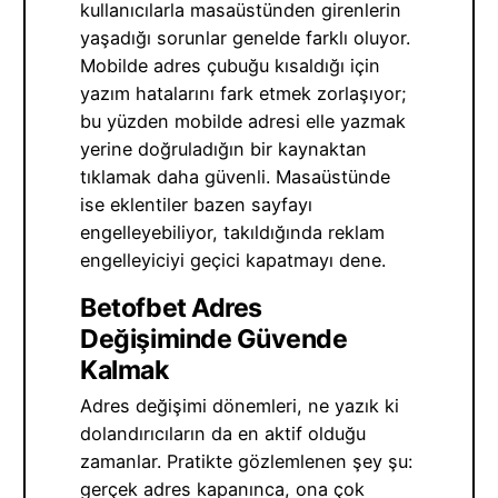
kullanıcılarla masaüstünden girenlerin
yaşadığı sorunlar genelde farklı oluyor.
Mobilde adres çubuğu kısaldığı için
yazım hatalarını fark etmek zorlaşıyor;
bu yüzden mobilde adresi elle yazmak
yerine doğruladığın bir kaynaktan
tıklamak daha güvenli. Masaüstünde
ise eklentiler bazen sayfayı
engelleyebiliyor, takıldığında reklam
engelleyiciyi geçici kapatmayı dene.
Betofbet Adres
Değişiminde Güvende
Kalmak
Adres değişimi dönemleri, ne yazık ki
dolandırıcıların da en aktif olduğu
zamanlar. Pratikte gözlemlenen şey şu:
gerçek adres kapanınca, ona çok