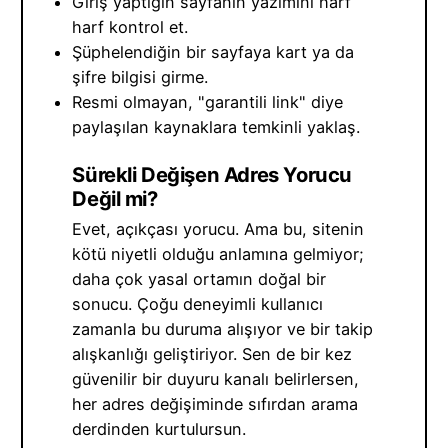
Giriş yaptığın sayfanın yazımını harf
harf kontrol et.
Şüphelendiğin bir sayfaya kart ya da
şifre bilgisi girme.
Resmi olmayan, "garantili link" diye
paylaşılan kaynaklara temkinli yaklaş.
Sürekli Değişen Adres Yorucu
Değil mi?
Evet, açıkçası yorucu. Ama bu, sitenin
kötü niyetli olduğu anlamına gelmiyor;
daha çok yasal ortamın doğal bir
sonucu. Çoğu deneyimli kullanıcı
zamanla bu duruma alışıyor ve bir takip
alışkanlığı geliştiriyor. Sen de bir kez
güvenilir bir duyuru kanalı belirlersen,
her adres değişiminde sıfırdan arama
derdinden kurtulursun.