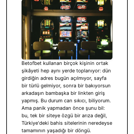
Betofbet kullanan birçok kişinin ortak
şikâyeti hep aynı yerde toplanıyor: dün
girdiğin adres bugün açılmıyor, sayfa
bir türlü gelmiyor, sonra bir bakıyorsun
arkadaşın bambaşka bir linkten giriş
yapmış. Bu durum can sıkıcı, biliyorum.
Ama panik yapmadan önce şunu bil:
bu, tek bir siteye özgü bir arıza değil,
Türkiye'deki bahis sitelerinin neredeyse
tamamının yaşadığı bir döngü.