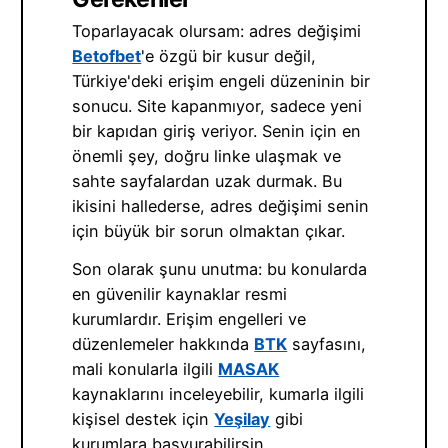
Toparlayacak olursam: adres değişimi
Betofbet
'e özgü bir kusur değil,
Türkiye'deki erişim engeli düzeninin bir
sonucu. Site kapanmıyor, sadece yeni
bir kapıdan giriş veriyor. Senin için en
önemli şey, doğru linke ulaşmak ve
sahte sayfalardan uzak durmak. Bu
ikisini hallederse, adres değişimi senin
için büyük bir sorun olmaktan çıkar.
Son olarak şunu unutma: bu konularda
en güvenilir kaynaklar resmi
kurumlardır. Erişim engelleri ve
düzenlemeler hakkında
BTK
sayfasını,
mali konularla ilgili
MASAK
kaynaklarını inceleyebilir, kumarla ilgili
kişisel destek için
Yeşilay
gibi
kurumlara başvurabilirsin.