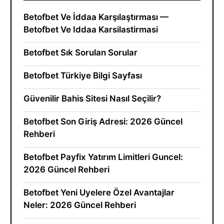
Betofbet Ve İddaa Karşılaştırması —
Betofbet Ve Iddaa Karsilastirmasi
Betofbet Sık Sorulan Sorular
Betofbet Türkiye Bilgi Sayfası
Güvenilir Bahis Sitesi Nasıl Seçilir?
Betofbet Son Giriş Adresi: 2026 Güncel
Rehberi
Betofbet Payfix Yatırım Limitleri Guncel:
2026 Güncel Rehberi
Betofbet Yeni Uyelere Özel Avantajlar
Neler: 2026 Güncel Rehberi