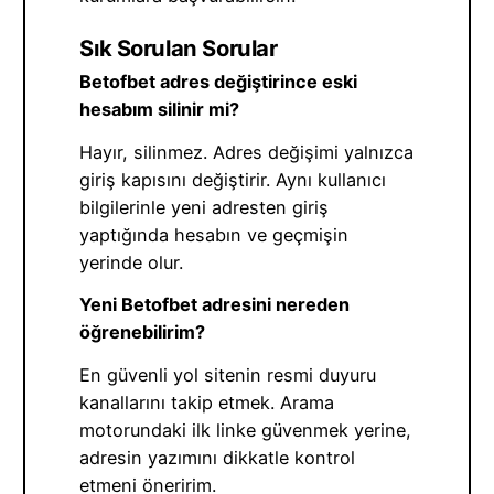
Sık Sorulan Sorular
Betofbet adres değiştirince eski
hesabım silinir mi?
Hayır, silinmez. Adres değişimi yalnızca
giriş kapısını değiştirir. Aynı kullanıcı
bilgilerinle yeni adresten giriş
yaptığında hesabın ve geçmişin
yerinde olur.
Yeni Betofbet adresini nereden
öğrenebilirim?
En güvenli yol sitenin resmi duyuru
kanallarını takip etmek. Arama
motorundaki ilk linke güvenmek yerine,
adresin yazımını dikkatle kontrol
etmeni öneririm.